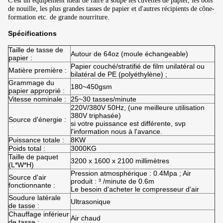
C'est un équipement idéal de faire à soupe les cuvettes de papier, les bols
de nouille, les plus grandes tasses de papier et d'autres récipients de cône-
formation etc. de grande nourriture.
Spécifications
Taille de tasse de
Autour de 64oz (moule échangeable)
papier :
Papier couché/stratifié de film unilatéral ou
Matière première :
bilatéral de PE (polyéthylène) ;
Grammage du
180~450gsm
papier approprié :
Vitesse nominale :
25~30 tasses/minute
220V/380V 50Hz, (une meilleure utilisation
380V triphasée)
Source d'énergie :
si votre puissance est différente, svp
l'information nous à l'avance.
Puissance totale :
8KW
Poids total :
3000KG
Taille de paquet
3200 x 1600 x 2100 millimètres
(L*W*H)
Pression atmosphérique : 0.4Mpa ; Air
Source d'air
produit : ³ /minute de 0.6m
fonctionnante :
Le besoin d'acheter le compresseur d'air
Soudure latérale
Ultrasonique
de tasse :
Chauffage inférieur
Air chaud
de tasse :