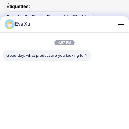
Étiquettes:
Cuvette De Papier Formant La Machine
Eva Xu
Machine De Cuvette De Papier
Cuvette Jetable Faisant La Machine
4:07 PM
Good day, what product are you looking for?
Contactez MINGYUAN pour en savoir plus.
Nous ne sommes pas seulement un fournisseur de machines,
nous sommes votre partenaire, votre Les besoins sont notre
mission.

Adresse:N° 1588, rue Huaming, rue Feiyun, ville de Ruian,
province du Zhejiang - 325200 Chine