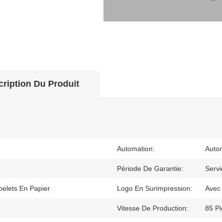
ription Du Produit
Automation:
Auto
Période De Garantie:
Servi
elets En Papier
Logo En Surimpression:
Avec 
Vitesse De Production:
85 P