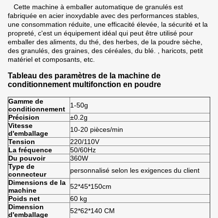
Cette machine à emballer automatique de granulés est
fabriquée en acier inoxydable avec des performances stables,
une consommation réduite, une efficacité élevée, la sécurité et la
propreté, c'est un équipement idéal qui peut être utilisé pour
emballer des aliments, du thé, des herbes, de la poudre sèche,
des granulés, des graines, des céréales, du blé. , haricots, petit
matériel et composants, etc.
Tableau des paramètres de la machine de
conditionnement multifonction en poudre
Gamme de
1-50g
conditionnement
Précision
±0.2g
Vitesse
10-20 pièces/min
d'emballage
Tension
220/110V
La fréquence
50/60Hz
Du pouvoir
360W
Type de
personnalisé selon les exigences du client
connecteur
Dimensions de la
52*45*150cm
machine
Poids net
60 kg
Dimension
52*62*140 CM
d'emballage