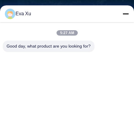
Nous ne sommes pas seulement un fournisseur de machines,
Eva Xu
nous sommes votre partenaire, votre Les besoins sont notre
mission.

Adresse:N° 1588, rue Huaming, rue Feiyun, ville de Ruian,
5:27 AM
province du Zhejiang - 325200 Chine
Good day, what product are you looking for?
Contactez-nous
Téléphone:
+86-0577-58107387
Téléphone portable:
+8615157799231
Email:
mingyuanmachine@gmail.com
Politique en matière de protection de la vie privée
|
Sitemap
|