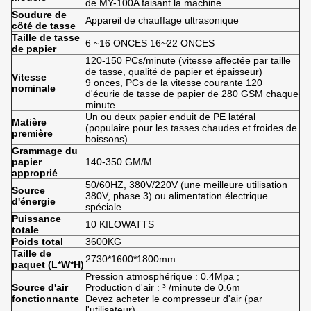
de MY-100A faisant la machine
Soudure de
Appareil de chauffage ultrasonique
côté de tasse
Taille de tasse
6 ~16 ONCES 16~22 ONCES
de papier
120-150 PCs/minute (vitesse affectée par taille
de tasse, qualité de papier et épaisseur)
Vitesse
9 onces, PCs de la vitesse courante 120
nominale
d'écurie de tasse de papier de 280 GSM chaque
minute
Un ou deux papier enduit de PE latéral
Matière
(populaire pour les tasses chaudes et froides de
première
boissons)
Grammage du
papier
140-350 GM/M
approprié
50/60HZ, 380V/220V (une meilleure utilisation
Source
380V, phase 3) ou alimentation électrique
d'énergie
spéciale
Puissance
10 KILOWATTS
totale
Poids total
3600KG
Taille de
2730*1600*1800mm
paquet (L*W*H)
Pression atmosphérique : 0.4Mpa ;
Source d'air
Production d'air : ³ /minute de 0.6m
fonctionnante
Devez acheter le compresseur d'air (par
l'utilisateur)