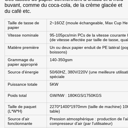
buvant, comme du coca-cola, de la crème glacée et
du café etc.
Taille de tasse de
2~16OZ (moule échangeable, Max Cup Hei
papier
Vitesse nominale
95-105pcs/min PCs de la vitesse courante
(de vitesse affectée par taille de tasse, qu
Matière première
Un ou deux papier enduit de PE latéral (pop
boissons)
Grammage du
140-350gsm
papier approprié
Source d'énergie
50/60HZ, 380V/220V (une meilleure utilisat
spéciale
Puissance totale
5KW
Poids total
GW/NW : 180KGS/1750KGS
Taille de paquet
2270*1400*1970mm (taille de machine) 100
(L*W*H)
table)
Source d'air
Pression atmosphérique : production de l'ai
fonctionnante
compresseur d'air (par l'utilisateur)