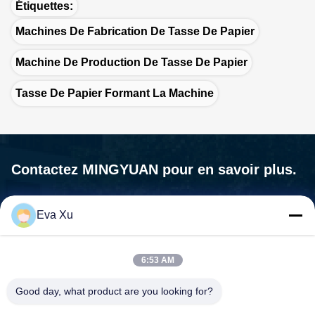
Étiquettes:
Machines De Fabrication De Tasse De Papier
Machine De Production De Tasse De Papier
Tasse De Papier Formant La Machine
Contactez MINGYUAN pour en savoir plus.
Nous ne sommes pas seulement un fournisseur de machines,
nous sommes votre partenaire, votre Les besoins sont notre
Eva Xu
mission.

Adresse:N° 1588, rue Huaming, rue Feiyun, ville de Ruian,
6:53 AM
province du Zhejiang - 325200 Chine
Good day, what product are you looking for?